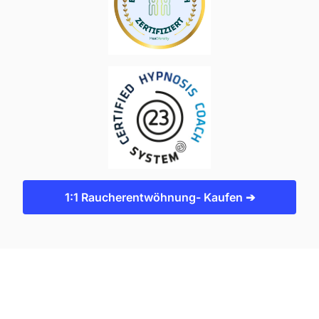
1:1 Raucherentwöhnung- Kaufen ➔