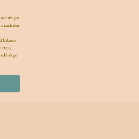
xionsfragen
ts nach den
nd Balance.
nergie,
nachhaltige