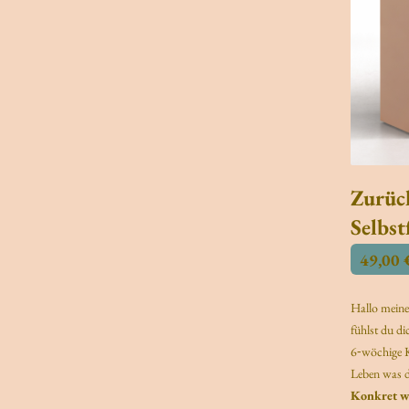
Zurüc
Selbst
49,00 
Hallo meine
fühlst du d
6‑wöchige Ku
Leben was d
Konkret we