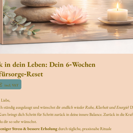
k in dein Leben: Dein 6‑Wochen
fürsorge‑Reset
€
incl. VAT
 Liebe,
ich ständig ausgelaugt und wünschst dir
endlich wieder Ruhe, Klarheit und Energie
? D
rs bringt dich Schritt für Schritt zurück in deine innere Balance. Zurück in die Kraft
u dir so sehr wünschst.
niger Stress & bessere Erholung
durch tägliche, praxisnahe Rituale