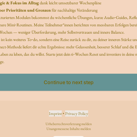
ie & Fokus im Alltag
dank leicht umsetzbarer Wochenpläne
ber Prioritäten und Grenzen
für nachhaltige Veränderung
ukturierten Modulen bekommst du wöchentliche Übungen, kurze Audio‑Guides, Refle
are Mini‑Routinen. Meine Teilnehmer*innen berichten von messbaren Erfolgen berei
 Wochen — weniger Überforderung, mehr Selbstvertrauen und innere Balance.
ist kein weiteres To‑do, sondern eine Reise zurück zu dir, zu deiner inneren Stärke u
t-Methode liefert dir echte Ergebnisse: mehr Gelassenheit, besserer Schlaf und die E
eben zu leben, das du willst. Starte jetzt dein 6‑Wochen Reset und investiere in deine 
ge.
Continue to next step
Imprint
•
Privacy Policy
Urheberrechtsverletzung melden
Unangemessene Inhalte melden