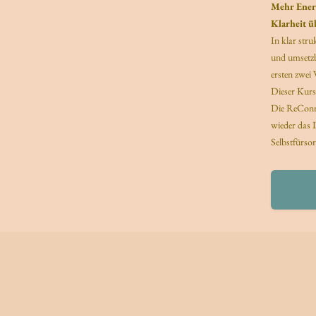
Mehr Energ
Klarheit ü
In klar str
und umsetzb
ersten zwei
Dieser Kurs 
Die ReConnec
wieder das L
Selbstfürsor