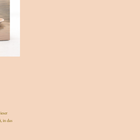
ieser
, in das