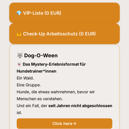
💎 VIP-Liste (0 EUR)
🦺 Check-Up Arbeitsschutz (0 EUR)
🐺 Dog-O-Ween
👻
Das Mystery-Erlebnisformat für
Hundetrainer*innen
Ein Wald.
Eine Gruppe.
Hunde, die etwas wahrnehmen, bevor wir
Menschen es verstehen.
Und ein Fall, der
seit Jahren nicht abgeschlossen
ist.
Click here