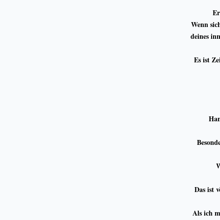
Er
Wenn sich
deines in
Es ist Z
Han
Besonde
W
Das ist 
Als ich 