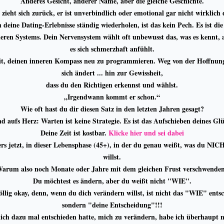
Anderes Gesicht, anderer Name, aber die gleiche Geschichte.
 zieht sich zurück, er ist unverbindlich oder emotional gar nicht wirklich 
 deine Dating-Erlebnisse ständig wiederholen, ist das kein Pech. Es ist di
neren Systems. Dein Nervensystem wählt oft unbewusst das, was es kennt,
es sich schmerzhaft anfühlt.
eit, deinen inneren Kompass neu zu programmieren. Weg von der Hoffnung
sich ändert ... hin zur Gewissheit,
dass du den Richtigen erkennst und wählst.
„Irgendwann kommt er schon.“
Wie oft hast du dir diesen Satz in den letzten Jahren gesagt?
d aufs Herz: Warten ist keine Strategie. Es ist das Aufschieben deines Glü
Deine Zeit ist kostbar.
Klicke hier und sei dabei
rs jetzt, in dieser Lebensphase (45+), in der du genau weißt, was du NI
willst.
arum also noch Monate oder Jahre mit dem gleichen Frust verschwende
Du möchtest es ändern, aber du weißt nicht "WIE".
völlig okay, denn, wenn du dich verändern willst, ist nicht das "WIE" ents
sondern "deine Entscheidung"!!!
mich dazu mal entschieden hatte, mich zu verändern, habe ich überhaupt n