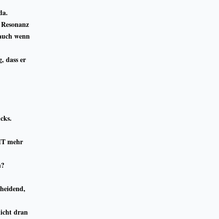
da.
e Resonanz
 auch wenn
, dass er
cks.
CHT mehr
n?
cheidend,
icht dran