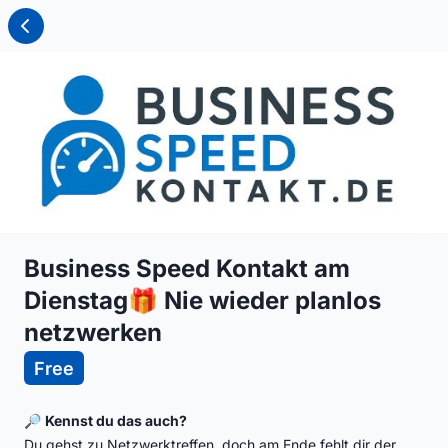
Business Speed Kontakt am
Dienstag🎁 Nie wieder planlos
netzwerken
Free
🔎
Kennst du das auch?
Du gehst zu Netzwerktreffen, doch am Ende fehlt dir der