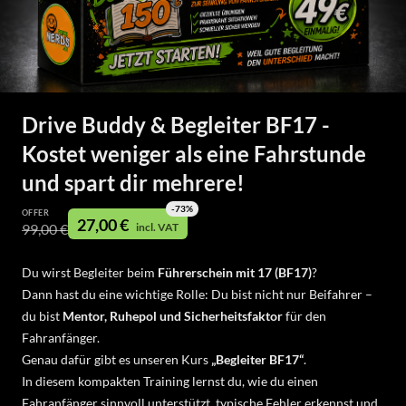
Drive Buddy & Begleiter BF17 -
Kostet weniger als eine Fahrstunde
und spart dir mehrere!
-
73
%
OFFER
27,00 €
incl. VAT
99,00 €
Du wirst Begleiter beim
Führerschein mit 17 (BF17)
?
Dann hast du eine wichtige Rolle: Du bist nicht nur Beifahrer –
du bist
Mentor, Ruhepol und Sicherheitsfaktor
für den
Fahranfänger.
Genau dafür gibt es unseren Kurs
„Begleiter BF17“
.
In diesem kompakten Training lernst du, wie du einen
Fahranfänger sinnvoll unterstützt, typische Fehler erkennst und