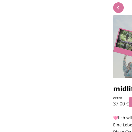
midli
OFFER
37,00 €
🩷lich wi
Eine Lebe
Diese Gru