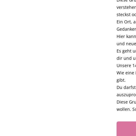
verstehe
steckst o
Ein Ort, 
Gedanken
Hier kann
und neue
Es geht u
dir und u
Unsere 14
Wie eine 
gibt.
Du darfst
auszuprob
Diese Gru
wollen. S