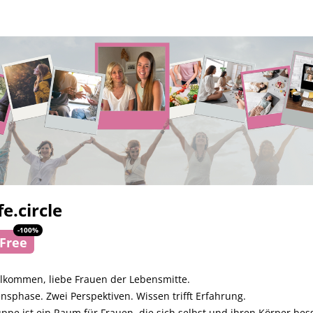
fe.circle
-
100
%
Free
llkommen, liebe Frauen der Lebensmitte.
nsphase. Zwei Perspektiven. Wissen trifft Erfahrung.
ppe ist ein Raum für Frauen, die sich selbst und ihren Körper bes