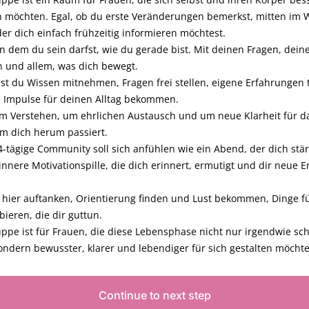
n möchten. Egal, ob du erste Veränderungen bemerkst, mitten im 
der dich einfach frühzeitig informieren möchtest.
an dem du sein darfst, wie du gerade bist. Mit deinen Fragen, dein
 und allem, was dich bewegt.
st du Wissen mitnehmen, Fragen frei stellen, eigene Erfahrungen 
 Impulse für deinen Alltag bekommen.
m Verstehen, um ehrlichen Austausch und um neue Klarheit für da
m dich herum passiert.
-tägige Community soll sich anfühlen wie ein Abend, der dich stär
innere Motivationspille, die dich erinnert, ermutigt und dir neue E
 hier auftanken, Orientierung finden und Lust bekommen, Dinge fü
ieren, die dir guttun.
ppe ist für Frauen, die diese Lebensphase nicht nur irgendwie sc
ondern bewusster, klarer und lebendiger für sich gestalten möcht
Continue to next step