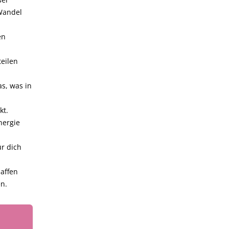
Wandel
en
teilen
s, was in
kt.
nergie
r dich
haffen
en.