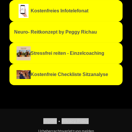
Kostenfreies Infotelefonat
Neuro- Reitkonzept by Peggy Richau
Stressfrei reiten - Einzelcoaching
Kostenfreie Checkliste Sitzanalyse
Imprint
•
Privacy Policy
Urheberrechtsverletzung melden