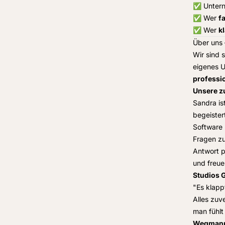
✅ Unterne
✅ Wer
fa
✅ Wer
k
Über uns 
Wir sind 
eigenes U
professio
Unsere z
Sandra is
begeister
Software 
Fragen zu
Antwort p
und freue
Studios
"Es klapp
Alles zuv
man fühlt
Wegmann