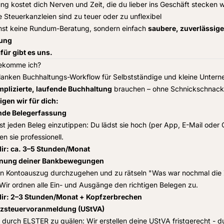
ng kostet dich Nerven und Zeit, die du lieber ins Geschäft stecken 
e Steuerkanzleien sind zu teuer oder zu unflexibel
hst keine Rundum-Beratung, sondern einfach
saubere, zuverlässige
ung
ür gibt es uns.
bekomme ich?
lanken Buchhaltungs-Workflow für Selbstständige und kleine Unter
plizierte, laufende Buchhaltung
brauchen – ohne Schnickschnack
igen wir für dich:
nde Belegerfassung
bst jeden Beleg einzutippen: Du lädst sie hoch (per App, E-Mail oder 
en sie professionell.
dir: ca. 3–5 Stunden/Monat
nung deiner Bankbewegungen
en Kontoauszug durchzugehen und zu rätseln "Was war nochmal die
Wir ordnen alle Ein- und Ausgänge den richtigen Belegen zu.
dir: 2–3 Stunden/Monat + Kopfzerbrechen
zsteuervoranmeldung (UStVA)
h durch ELSTER zu quälen: Wir erstellen deine UStVA fristgerecht - 