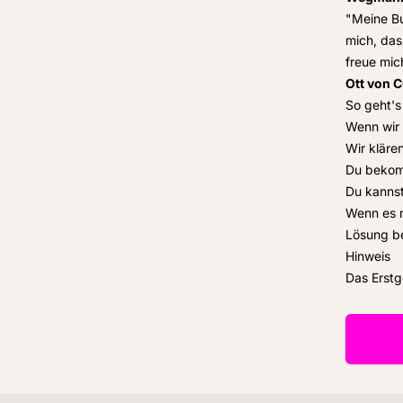
"Meine Bu
mich, das
freue mic
Ott von 
So geht's
Wenn wir 
Wir klären
Du bekom
Du kannst
Wenn es n
Lösung be
Hinweis
Das Erstg