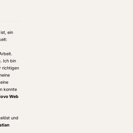
st, ein
elt:
Arbeit.
 Ich bin
 richtigen
meine
 eine
en konnte
Niovo Web
gelöst und
stian