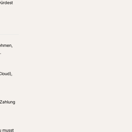
würdest
nehmen,
.
Cloud),
 Zahlung
du musst