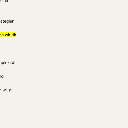
eiten
rategien
 wir dir
plexität
nd
 willst