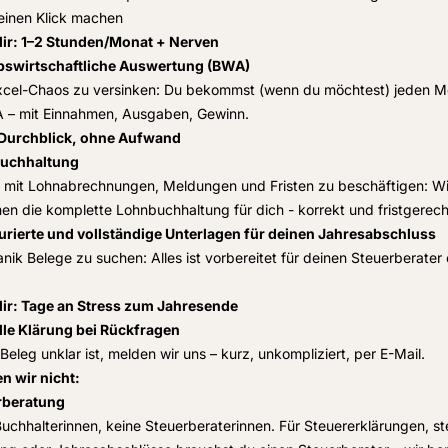
einen Klick machen
dir: 1–2 Stunden/Monat + Nerven
ebswirtschaftliche Auswertung (BWA)
Excel-Chaos zu versinken: Du bekommst (wenn du möchtest) jeden M
A – mit Einnahmen, Ausgaben, Gewinn.
 Durchblick, ohne Aufwand
nbuchhaltung
h mit Lohnabrechnungen, Meldungen und Fristen zu beschäftigen: Wi
n die komplette Lohnbuchhaltung für dich - korrekt und fristgerech
urierte und vollständige Unterlagen für deinen Jahresabschluss
Panik Belege zu suchen: Alles ist vorbereitet für deinen Steuerberater
dir: Tage an Stress zum Jahresende
lle Klärung bei Rückfragen
Beleg unklar ist, melden wir uns – kurz, unkompliziert, per E-Mail.
n wir nicht:
rberatung
Buchhalterinnen, keine Steuerberaterinnen. Für Steuererklärungen, st