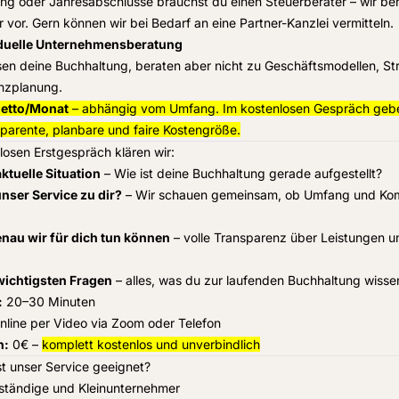
ng oder Jahresabschlüsse brauchst du einen Steuerberater – wir ber
ür vor. Gern können wir bei Bedarf an eine Partner-Kanzlei vermitteln.
iduelle Unternehmensberatung
sen deine Buchhaltung, beraten aber nicht zu Geschäftsmodellen, St
nzplanung.
netto/Monat
– abhängig vom Umfang. Im kostenlosen Gespräch geben
sparente, planbare und faire Kostengröße.
losen Erstgespräch klären wir:
ktuelle Situation
– Wie ist deine Buchhaltung gerade aufgestellt?
nser Service zu dir?
– Wir schauen gemeinsam, ob Umfang und Kom
nau wir für dich tun können
– volle Transparenz über Leistungen u
wichtigsten Fragen
– alles, was du zur laufenden Buchhaltung wissen
:
20–30 Minuten
line per Video via Zoom oder Telefon
n:
0€ –
komplett kostenlos und unverbindlich
st unser Service geeignet?
ständige und Kleinunternehmer