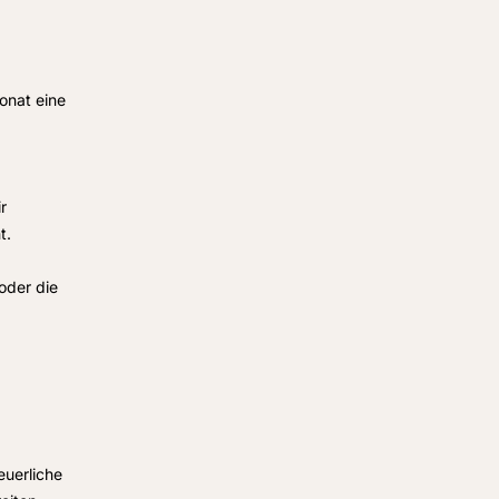
onat eine
r
t.
 oder die
euerliche