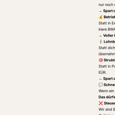
nur noch 
→
Spart 
💰 Betri
Statt in 
klare BW
→
Voller
🧍🏼 Loh
Statt dic
übernehme
🎯 Strukt
Statt in 
EÜR.
→
Spart 
💬 Schne
Wenn ein 
Das dürfe
❌
Steue
Wir sind 