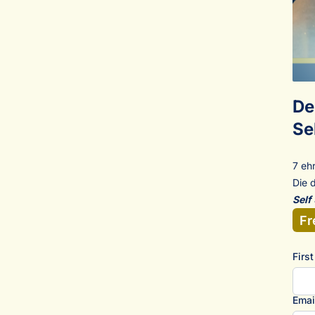
De
Se
7 eh
Die 
Self
Fr
Firs
Emai