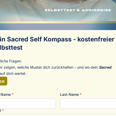
in Sacred Self Kompass - kostenfreier
lbsttest
rliche Fragen.
dir zeigen, welche Muster dich zurückhalten – und wo dein
Sacred
auf dich wartet.
ee
t Name
*
Last Name
*
l
*