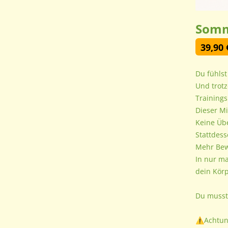
Somme
39,90 
Du fühlst
Und trotz
Training
Dieser Mi
Keine Übe
Stattdess
Mehr Bewe
In nur ma
dein Körp
Du musst
⚠️Achtung