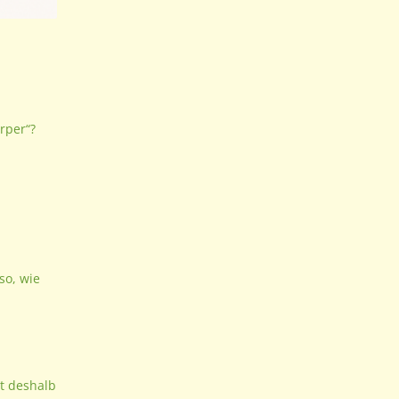
örper“?
so, wie
st deshalb