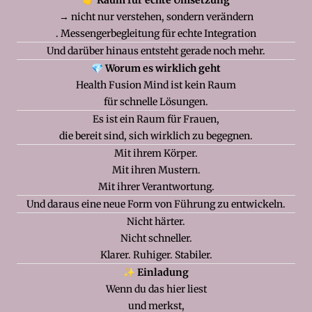
→ nicht nur verstehen, sondern verändern
. Messengerbegleitung für echte Integration
Und darüber hinaus entsteht gerade noch mehr.
💎
Worum es wirklich geht
Health Fusion Mind ist kein Raum
für schnelle Lösungen.
Es ist ein Raum für Frauen,
die bereit sind, sich wirklich zu begegnen.
Mit ihrem Körper.
Mit ihren Mustern.
Mit ihrer Verantwortung.
Und daraus eine neue Form von Führung zu entwickeln.
Nicht härter.
Nicht schneller.
Klarer. Ruhiger. Stabiler.
✨ Einladung
Wenn du das hier liest
und merkst,