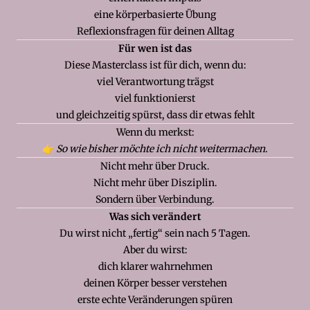
eine körperbasierte Übung
Reflexionsfragen für deinen Alltag
Für wen ist das
Diese Masterclass ist für dich, wenn du:
viel Verantwortung trägst
viel funktionierst
und gleichzeitig spürst, dass dir etwas fehlt
Wenn du merkst:
👉
So wie bisher möchte ich nicht weitermachen.
Nicht mehr über Druck.
Nicht mehr über Disziplin.
Sondern über Verbindung.
Was sich verändert
Du wirst nicht „fertig“ sein nach 5 Tagen.
Aber du wirst:
dich klarer wahrnehmen
deinen Körper besser verstehen
erste echte Veränderungen spüren